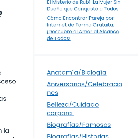
El Misterio de Rubí: La Mujer Sin
Dueño que Conquistó a Todos
?
Cómo Encontrar Pareja por
Internet de Forma Gratuita:
¡Descubre el Amor al Alcance
de Todos!
Anatomía/Biología
a
sceso
Aniversarios/Celebracio
e
nes
ras
Belleza/Cuidado
corporal
Biografías/Famosos
 la
Biografías/Historias