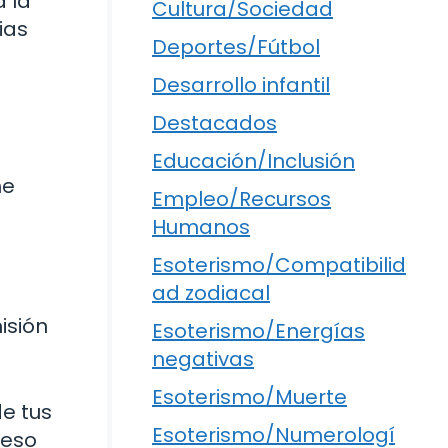
 la
Cultura/Sociedad
ias
Deportes/Fútbol
Desarrollo infantil
Destacados
Educación/Inclusión
ne
Empleo/Recursos
Humanos
Esoterismo/Compatibilid
ad zodiacal
isión
Esoterismo/Energías
negativas
Esoterismo/Muerte
e tus
Esoterismo/Numerologí
ceso