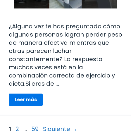
¿Alguna vez te has preguntado cómo
algunas personas logran perder peso
de manera efectiva mientras que
otras parecen luchar
constantemente? La respuesta
muchas veces está en la
combinación correcta de ejercicio y
dieta.Si eres de …
Leer más
Página
Página
Página
1
2
…
59
Siguiente
→