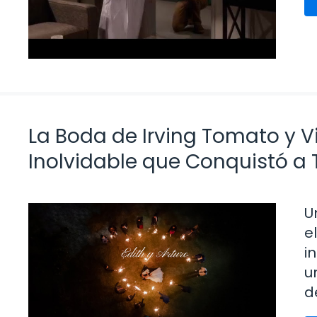
La Boda de Irving Tomato y Vi
Inolvidable que Conquistó a
U
e
i
u
d