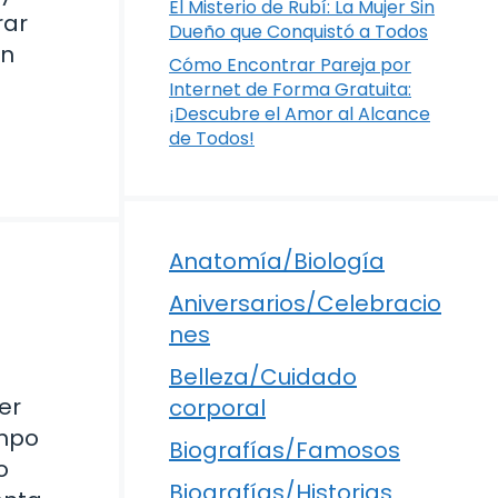
El Misterio de Rubí: La Mujer Sin
rar
Dueño que Conquistó a Todos
en
Cómo Encontrar Pareja por
Internet de Forma Gratuita:
¡Descubre el Amor al Alcance
de Todos!
Anatomía/Biología
Aniversarios/Celebracio
nes
Belleza/Cuidado
er
corporal
empo
Biografías/Famosos
o
Biografías/Historias