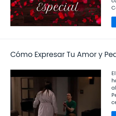
c
C
Cómo Expresar Tu Amor y Ped
E
h
a
P
c