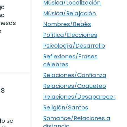
Música/Localización
ja
Música/Relajación
ño
mesas
Nombres/Bebés
o
Política/Elecciones
Psicología/Desarrollo
Reflexiones/Frases
célebres
Relaciones/Confianza
Relaciones/Coqueteo
os
Relaciones/Desaparecer
Religión/Santos
Romance/Relaciones a
do se
distancia