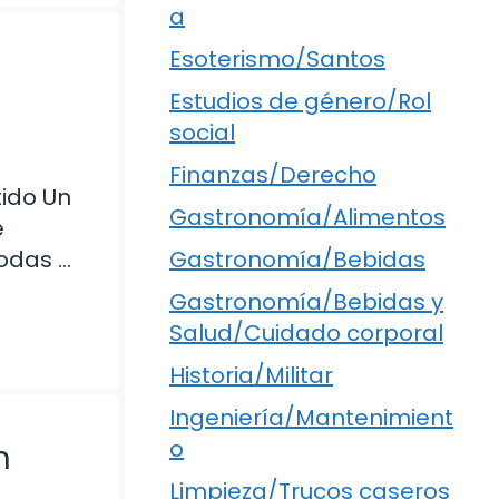
a
Esoterismo/Santos
Estudios de género/Rol
social
Finanzas/Derecho
tido Un
Gastronomía/Alimentos
e
Gastronomía/Bebidas
todas …
Gastronomía/Bebidas y
Salud/Cuidado corporal
Historia/Militar
Ingeniería/Mantenimient
o
n
Limpieza/Trucos caseros