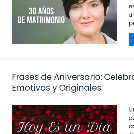
e
u
p
Frases de Aniversario: Celeb
Emotivos y Originales
U
c
c