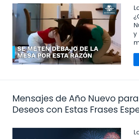
L
¿
N
y
m
Mensajes de Año Nuevo para 
Deseos con Estas Frases Espe
L