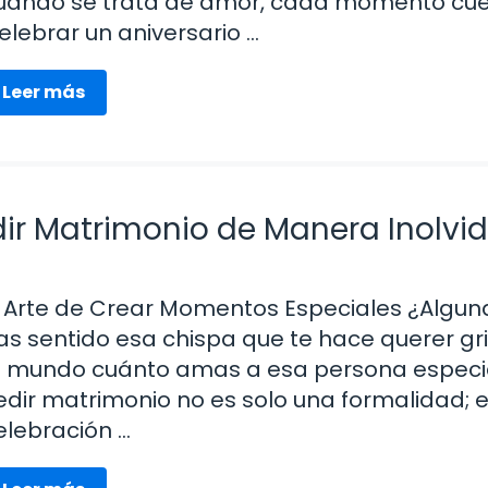
uando se trata de amor, cada momento cue
elebrar un aniversario …
Leer más
ir Matrimonio de Manera Inolvi
l Arte de Crear Momentos Especiales ¿Algun
as sentido esa chispa que te hace querer gri
l mundo cuánto amas a esa persona especi
edir matrimonio no es solo una formalidad; 
elebración …