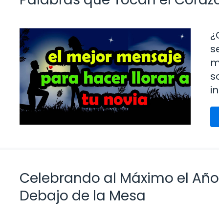
¿
s
m
s
i
Celebrando al Máximo el Año
Debajo de la Mesa