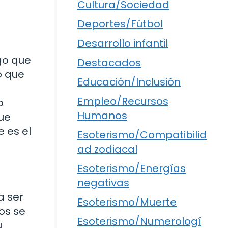
Cultura/Sociedad
Deportes/Fútbol
Desarrollo infantil
go que
Destacados
o que
Educación/Inclusión
Empleo/Recursos
o
Humanos
que
 es el
Esoterismo/Compatibilid
ad zodiacal
Esoterismo/Energías
negativas
a ser
Esoterismo/Muerte
os se
Esoterismo/Numerologí
u