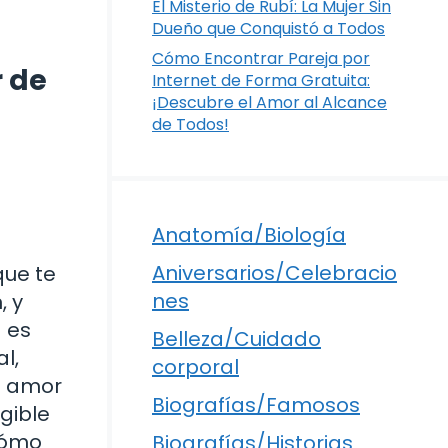
El Misterio de Rubí: La Mujer Sin
Dueño que Conquistó a Todos
Cómo Encontrar Pareja por
r de
Internet de Forma Gratuita:
¡Descubre el Amor al Alcance
de Todos!
Anatomía/Biología
Aniversarios/Celebracio
que te
nes
, y
a es
Belleza/Cuidado
l,
corporal
l amor
Biografías/Famosos
gible
¿cómo
Biografías/Historias