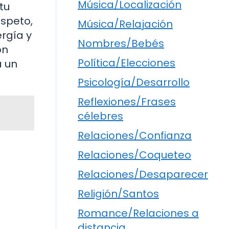
Música/Localización
tu
espeto,
Música/Relajación
rgía y
Nombres/Bebés
on
Política/Elecciones
a un
Psicología/Desarrollo
Reflexiones/Frases
célebres
Relaciones/Confianza
Relaciones/Coqueteo
Relaciones/Desaparecer
Religión/Santos
Romance/Relaciones a
distancia