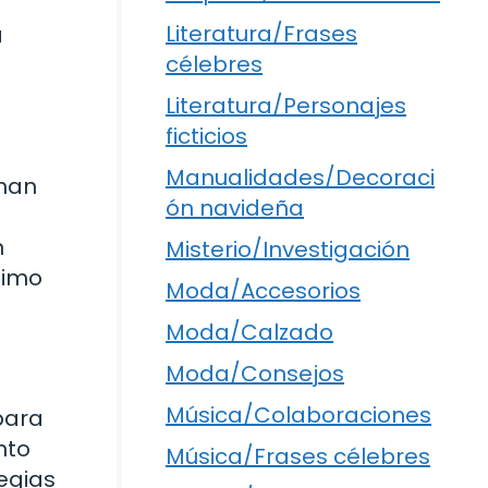
Literatura/Frases
a
célebres
Literatura/Personajes
ficticios
Manualidades/Decoraci
 han
ón navideña
n
Misterio/Investigación
timo
Moda/Accesorios
Moda/Calzado
Moda/Consejos
Música/Colaboraciones
para
nto
Música/Frases célebres
egias