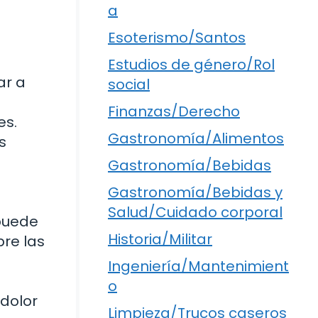
a
Esoterismo/Santos
Estudios de género/Rol
ar a
social
Finanzas/Derecho
es.
Gastronomía/Alimentos
s
Gastronomía/Bebidas
Gastronomía/Bebidas y
Salud/Cuidado corporal
 puede
Historia/Militar
bre las
Ingeniería/Mantenimient
o
 dolor
Limpieza/Trucos caseros