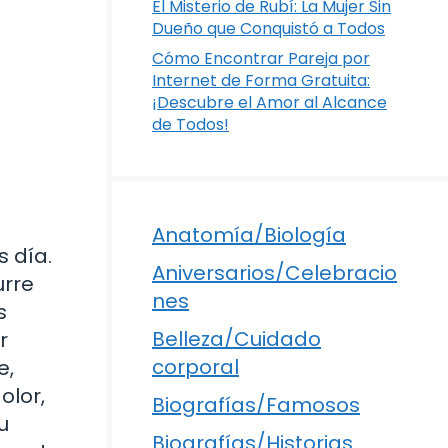
El Misterio de Rubí: La Mujer Sin
Dueño que Conquistó a Todos
Cómo Encontrar Pareja por
Internet de Forma Gratuita:
¡Descubre el Amor al Alcance
de Todos!
Anatomía/Biología
s día.
Aniversarios/Celebracio
urre
nes
s
Belleza/Cuidado
r
corporal
e,
olor,
Biografías/Famosos
u
Biografías/Historias