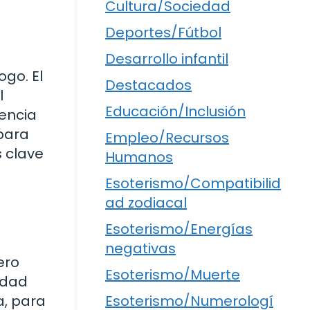
Cultura/Sociedad
Deportes/Fútbol
Desarrollo infantil
ogo. El
Destacados
l
Educación/Inclusión
sencia
 para
Empleo/Recursos
s clave
Humanos
Esoterismo/Compatibilid
ad zodiacal
Esoterismo/Energías
negativas
ero
Esoterismo/Muerte
idad
a, para
Esoterismo/Numerologí