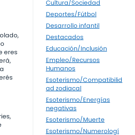
Cultura/Sociedad
Deportes/Fútbol
Desarrollo infantil
olado,
Destacados
do
Educación/Inclusión
e eres
Empleo/Recursos
erá,
Humanos
la
terés
Esoterismo/Compatibilid
ad zodiacal
Esoterismo/Energías
negativas
ies,
Esoterismo/Muerte
e
Esoterismo/Numerologí