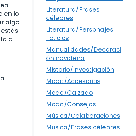
sea
Literatura/Frases
e en lo
célebres
r algo
Literatura/Personajes
 estás
ficticios
rta a
Manualidades/Decoraci
ón navideña
Misterio/Investigación
la
Moda/Accesorios
Moda/Calzado
Moda/Consejos
Música/Colaboraciones
Música/Frases célebres