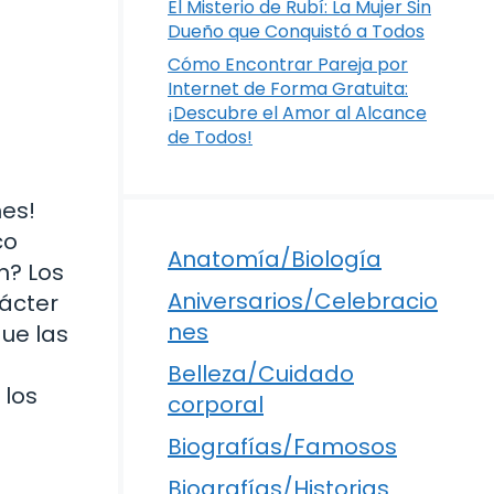
El Misterio de Rubí: La Mujer Sin
Dueño que Conquistó a Todos
Cómo Encontrar Pareja por
Internet de Forma Gratuita:
¡Descubre el Amor al Alcance
de Todos!
nes!
co
Anatomía/Biología
n? Los
Aniversarios/Celebracio
rácter
nes
ue las
Belleza/Cuidado
 los
corporal
Biografías/Famosos
Biografías/Historias