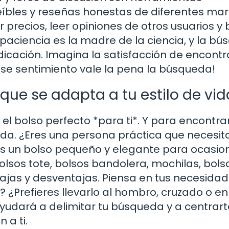
eíbles y reseñas honestas de diferentes mar
recios, leer opiniones de otros usuarios y 
paciencia es la madre de la ciencia, y la b
dicación. Imagina la satisfacción de encontr
¡ese sentimiento vale la pena la búsqueda!
 que se adapta a tu estilo de vid
e el bolso perfecto *para ti*. Y para encontrar
ida. ¿Eres una persona práctica que necesit
res un bolso pequeño y elegante para ocasio
bolsos tote, bolsos bandolera, mochilas, bols
jas y desventajas. Piensa en tus necesida
? ¿Prefieres llevarlo al hombro, cruzado o en
udará a delimitar tu búsqueda y a centrart
 a ti.