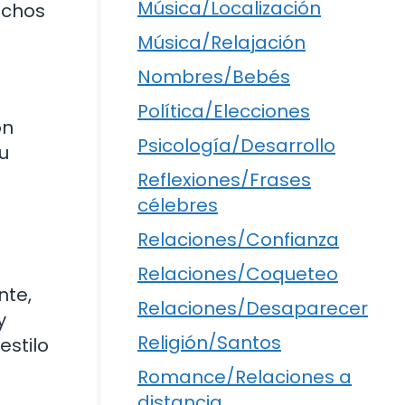
Música/Localización
uchos
Música/Relajación
Nombres/Bebés
Política/Elecciones
on
Psicología/Desarrollo
u
Reflexiones/Frases
célebres
Relaciones/Confianza
Relaciones/Coqueteo
nte,
Relaciones/Desaparecer
y
Religión/Santos
estilo
Romance/Relaciones a
distancia