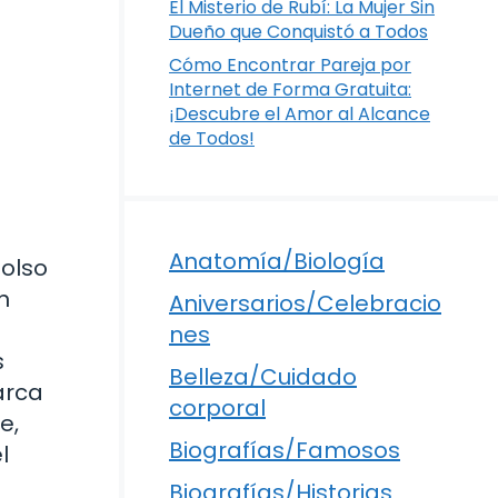
El Misterio de Rubí: La Mujer Sin
Dueño que Conquistó a Todos
Cómo Encontrar Pareja por
Internet de Forma Gratuita:
¡Descubre el Amor al Alcance
de Todos!
Anatomía/Biología
olso
n
Aniversarios/Celebracio
nes
s
Belleza/Cuidado
arca
corporal
e,
Biografías/Famosos
l
Biografías/Historias