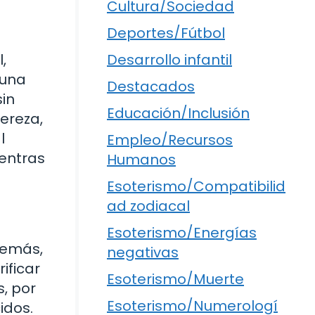
Cultura/Sociedad
Deportes/Fútbol
,
Desarrollo infantil
 una
Destacados
sin
Educación/Inclusión
gereza,
l
Empleo/Recursos
ientras
Humanos
Esoterismo/Compatibilid
ad zodiacal
Esoterismo/Energías
demás,
negativas
ificar
Esoterismo/Muerte
s, por
Esoterismo/Numerologí
idos.