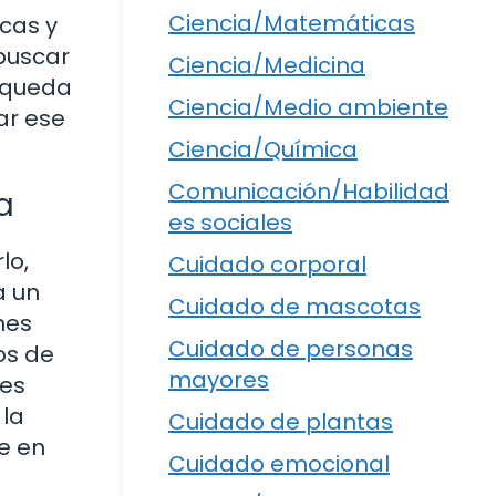
Ciencia/Matemáticas
cas y
buscar
Ciencia/Medicina
úsqueda
Ciencia/Medio ambiente
ar ese
Ciencia/Química
Comunicación/Habilidad
a
es sociales
lo,
Cuidado corporal
a un
Cuidado de mascotas
nes
Cuidado de personas
os de
mayores
des
 la
Cuidado de plantas
e en
Cuidado emocional