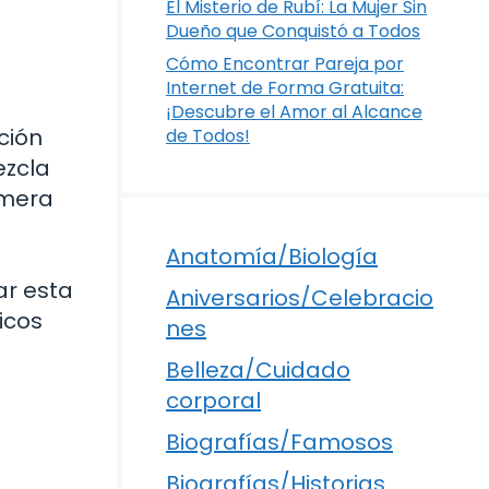
El Misterio de Rubí: La Mujer Sin
Dueño que Conquistó a Todos
Cómo Encontrar Pareja por
Internet de Forma Gratuita:
¡Descubre el Amor al Alcance
ción
de Todos!
ezcla
imera
Anatomía/Biología
ar esta
Aniversarios/Celebracio
icos
nes
Belleza/Cuidado
corporal
Biografías/Famosos
Biografías/Historias