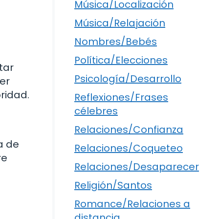
Música/Localización
Música/Relajación
Nombres/Bebés
Política/Elecciones
tar
Psicología/Desarrollo
er
ridad.
Reflexiones/Frases
célebres
Relaciones/Confianza
a de
Relaciones/Coqueteo
re
Relaciones/Desaparecer
Religión/Santos
Romance/Relaciones a
distancia