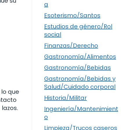
núe su
a
Esoterismo/Santos
Estudios de género/Rol
social
Finanzas/Derecho
Gastronomía/Alimentos
Gastronomía/Bebidas
Gastronomía/Bebidas y
Salud/Cuidado corporal
 lo que
Historia/Militar
ntacto
 lazos.
Ingeniería/Mantenimient
o
Limpieza/Trucos caseros