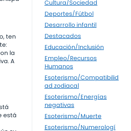
Cultura/Sociedad
Deportes/Fútbol
Desarrollo infantil
Destacados
o, ten
te:
Educación/Inclusión
on la
Empleo/Recursos
va. A
Humanos
Esoterismo/Compatibilid
ad zodiacal
Esoterismo/Energías
negativas
está
e está
Esoterismo/Muerte
Esoterismo/Numerologí