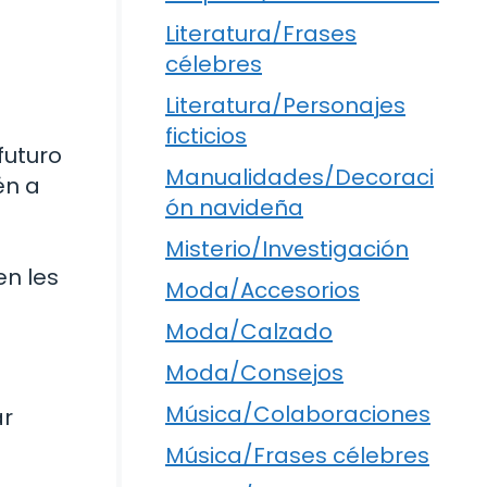
Literatura/Frases
célebres
Literatura/Personajes
ficticios
futuro
Manualidades/Decoraci
én a
ón navideña
Misterio/Investigación
en les
Moda/Accesorios
Moda/Calzado
Moda/Consejos
Música/Colaboraciones
ar
o
Música/Frases célebres