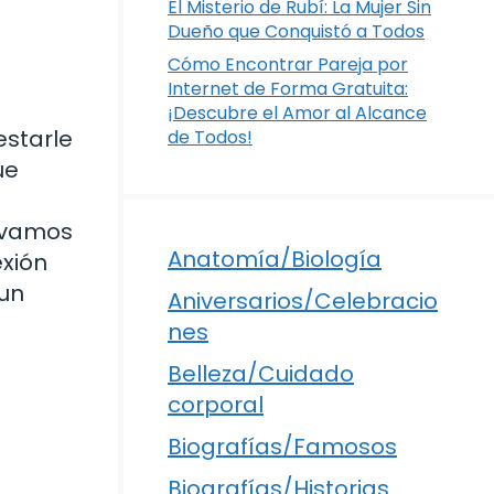
El Misterio de Rubí: La Mujer Sin
Dueño que Conquistó a Todos
Cómo Encontrar Pareja por
Internet de Forma Gratuita:
¡Descubre el Amor al Alcance
estarle
de Todos!
ue
y vamos
Anatomía/Biología
exión
 un
Aniversarios/Celebracio
nes
Belleza/Cuidado
corporal
Biografías/Famosos
Biografías/Historias