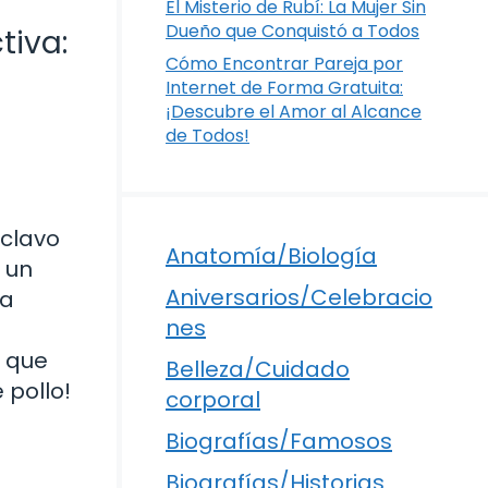
El Misterio de Rubí: La Mujer Sin
Dueño que Conquistó a Todos
tiva:
Cómo Encontrar Pareja por
Internet de Forma Gratuita:
¡Descubre el Amor al Alcance
de Todos!
 clavo
Anatomía/Biología
 un
Aniversarios/Celebracio
 a
nes
a que
Belleza/Cuidado
 pollo!
corporal
Biografías/Famosos
Biografías/Historias