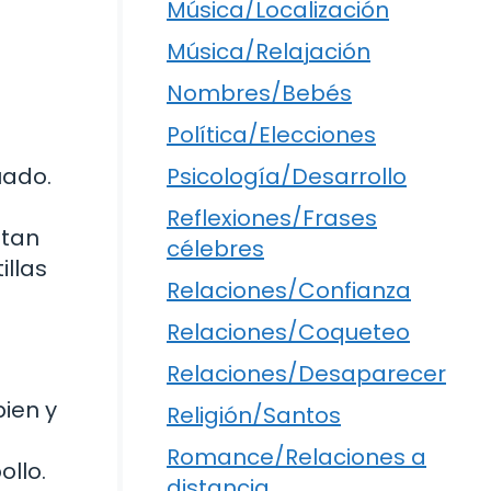
Música/Localización
Música/Relajación
Nombres/Bebés
Política/Elecciones
Psicología/Desarrollo
uado.
Reflexiones/Frases
itan
célebres
illas
Relaciones/Confianza
Relaciones/Coqueteo
Relaciones/Desaparecer
bien y
Religión/Santos
Romance/Relaciones a
ollo.
distancia