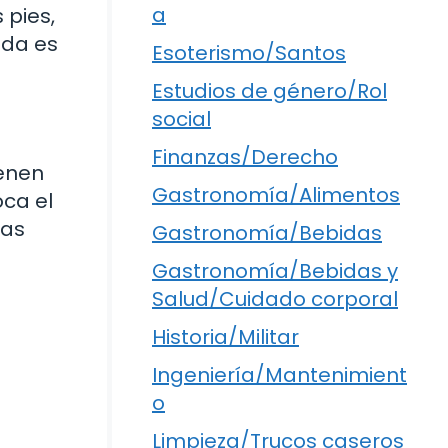
a
 pies,
ada es
Esoterismo/Santos
Estudios de género/Rol
social
Finanzas/Derecho
ienen
Gastronomía/Alimentos
oca el
las
Gastronomía/Bebidas
Gastronomía/Bebidas y
Salud/Cuidado corporal
Historia/Militar
Ingeniería/Mantenimient
o
Limpieza/Trucos caseros