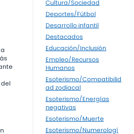
Cultura/Sociedad
Deportes/Fútbol
Desarrollo infantil
Destacados
Educación/Inclusión
 a
más
Empleo/Recursos
rante
Humanos
Esoterismo/Compatibilid
 del
ad zodiacal
Esoterismo/Energías
negativas
Esoterismo/Muerte
Esoterismo/Numerologí
un