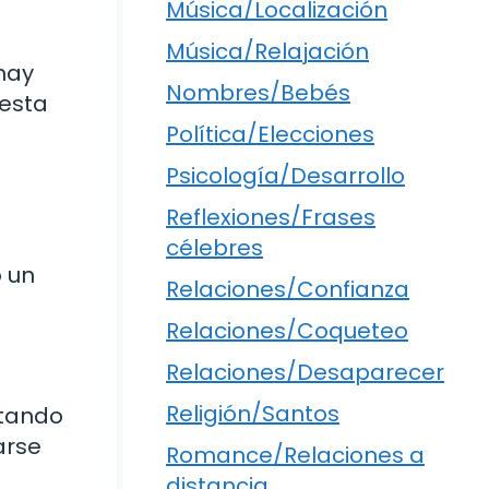
Música/Localización
Música/Relajación
hay
Nombres/Bebés
 esta
Política/Elecciones
Psicología/Desarrollo
Reflexiones/Frases
célebres
 un
Relaciones/Confianza
Relaciones/Coqueteo
Relaciones/Desaparecer
Religión/Santos
etando
arse
Romance/Relaciones a
distancia