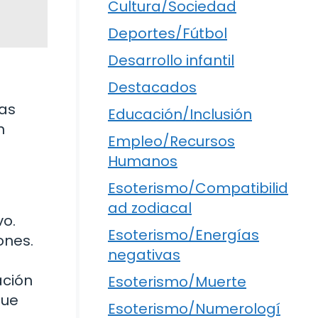
Cultura/Sociedad
Deportes/Fútbol
Desarrollo infantil
Destacados
ias
Educación/Inclusión
n
Empleo/Recursos
Humanos
Esoterismo/Compatibilid
ad zodiacal
vo.
Esoterismo/Energías
ones.
negativas
ación
Esoterismo/Muerte
que
Esoterismo/Numerologí