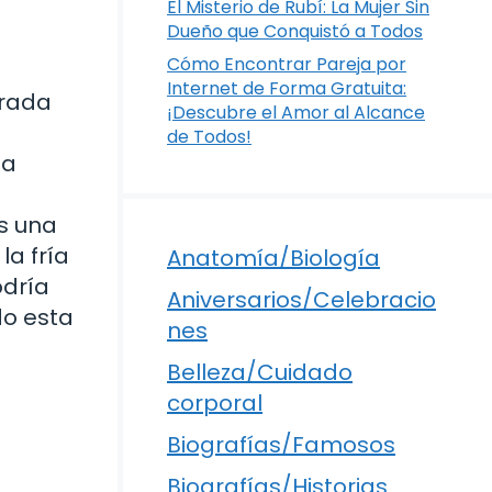
El Misterio de Rubí: La Mujer Sin
Dueño que Conquistó a Todos
Cómo Encontrar Pareja por
Internet de Forma Gratuita:
irada
¡Descubre el Amor al Alcance
de Todos!
la
s una
la fría
Anatomía/Biología
odría
Aniversarios/Celebracio
do esta
nes
Belleza/Cuidado
corporal
Biografías/Famosos
Biografías/Historias