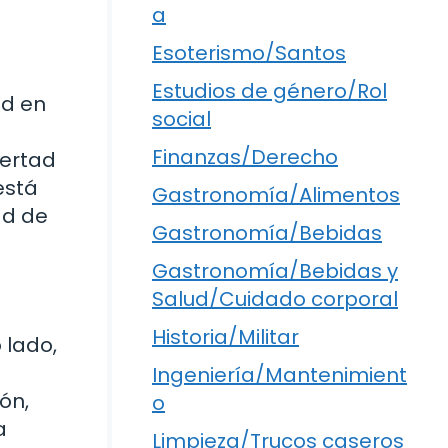
a
Esoterismo/Santos
Estudios de género/Rol
ad en
social
n
Finanzas/Derecho
bertad
está
Gastronomía/Alimentos
ad de
Gastronomía/Bebidas
Gastronomía/Bebidas y
Salud/Cuidado corporal
Historia/Militar
 lado,
Ingeniería/Mantenimient
ón,
o
a
Limpieza/Trucos caseros