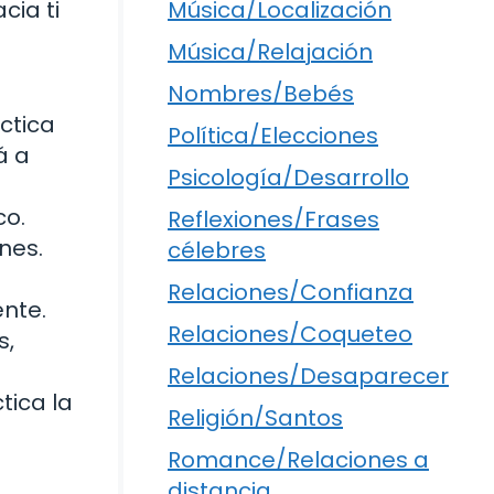
Música/Localización
cia ti
Música/Relajación
Nombres/Bebés
ctica
Política/Elecciones
á a
Psicología/Desarrollo
o.
Reflexiones/Frases
nes.
célebres
Relaciones/Confianza
nte.
Relaciones/Coqueteo
s,
Relaciones/Desaparecer
tica la
Religión/Santos
Romance/Relaciones a
distancia