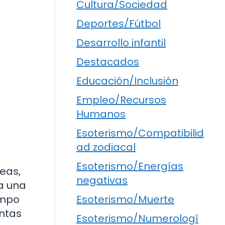
Cultura/Sociedad
Deportes/Fútbol
Desarrollo infantil
Destacados
Educación/Inclusión
Empleo/Recursos
Humanos
Esoterismo/Compatibilid
ad zodiacal
Esoterismo/Energías
eas,
negativas
a una
Esoterismo/Muerte
empo
entas
Esoterismo/Numerologí