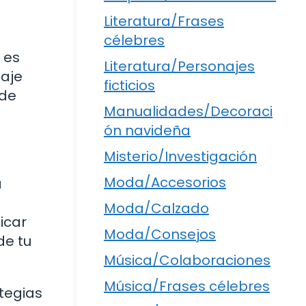
Literatura/Frases
célebres
 es
Literatura/Personajes
saje
ficticios
ede
Manualidades/Decoraci
ón navideña
Misterio/Investigación
Moda/Accesorios
a
a
Moda/Calzado
icar
Moda/Consejos
de tu
Música/Colaboraciones
Música/Frases célebres
tegias