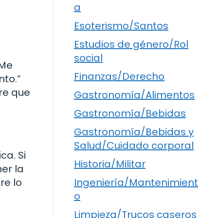
a
Esoterismo/Santos
Estudios de género/Rol
social
“Me
Finanzas/Derecho
to.”
re que
Gastronomía/Alimentos
Gastronomía/Bebidas
Gastronomía/Bebidas y
Salud/Cuidado corporal
ca. Si
Historia/Militar
er la
Ingeniería/Mantenimient
re lo
o
Limpieza/Trucos caseros