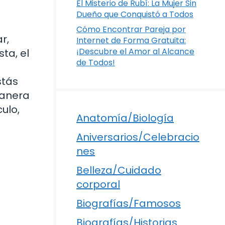
El Misterio de Rubí: La Mujer Sin
Dueño que Conquistó a Todos
Cómo Encontrar Pareja por
r,
Internet de Forma Gratuita:
¡Descubre el Amor al Alcance
ta, el
de Todos!
stás
manera
ulo,
Anatomía/Biología
Aniversarios/Celebracio
nes
Belleza/Cuidado
corporal
Biografías/Famosos
Biografías/Historias