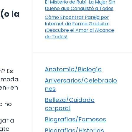
El Misterio de Rubí: La Mujer Sin
Dueño que Conquistó a Todos
(o la
Cómo Encontrar Pareja por
Internet de Forma Gratuita:
¡Descubre el Amor al Alcance
de Todos!
Anatomía/Biología
n? Es
cómoda.
Aniversarios/Celebracio
gen» en
nes
Belleza/Cuidado
o no
corporal
Biografías/Famosos
gar a
rate
Biografías/Historias