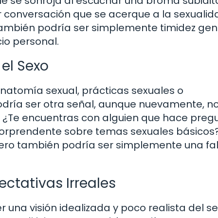
ue se sonroja al escuchar una broma subidit
r conversación que se acerque a la sexualid
 también podría ser simplemente timidez gene
io personal.
el Sexo
anatomía sexual, prácticas sexuales o
dría ser otra señal, aunque nuevamente, no
: ¿Te encuentras con alguien que hace preg
orprendente sobre temas sexuales básicos
 pero también podría ser simplemente una fa
ctativas Irreales
una visión idealizada y poco realista del se