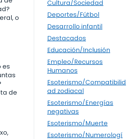
a de
Cultura/Sociedad
ad?
Deportes/Fútbol
ral, o
Desarrollo infantil
Destacados
Educación/Inclusión
Empleo/Recursos
 es
Humanos
untas
Esoterismo/Compatibilid
?
ad zodiacal
lta de
Esoterismo/Energías
negativas
Esoterismo/Muerte
xo,
Esoterismo/Numerologí