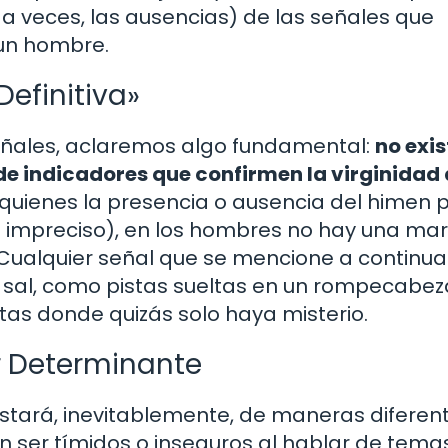
y a veces, las ausencias) de las señales que
 un hombre.
Definitiva»
eñales, aclaremos algo fundamental:
no exi
a de indicadores que confirmen la virginidad
en quienes la presencia o ausencia del himen
es impreciso), en los hombres no hay una ma
. Cualquier señal que se mencione a continua
sal, como pistas sueltas en un rompecabez
as donde quizás solo haya misterio.
r Determinante
estará, inevitablemente, de maneras diferen
 ser tímidos o inseguros al hablar de tema