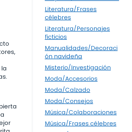
Literatura/Frases
célebres
Literatura/Personajes
ficticios
ecto
Manualidades/Decoraci
tores,
ón navideña
Misterio/Investigación
 la
as.
Moda/Accesorios
Moda/Calzado
Moda/Consejos
bierta
Música/Colaboraciones
 a
ejor
Música/Frases célebres
ita,