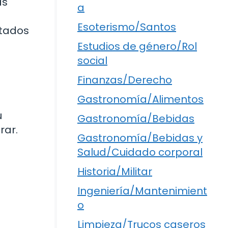
as
a
Esoterismo/Santos
atados
Estudios de género/Rol
social
Finanzas/Derecho
Gastronomía/Alimentos
u
Gastronomía/Bebidas
rar.
Gastronomía/Bebidas y
Salud/Cuidado corporal
Historia/Militar
Ingeniería/Mantenimient
o
Limpieza/Trucos caseros