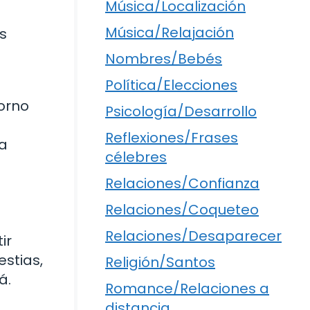
Música/Localización
Música/Relajación
s
Nombres/Bebés
Política/Elecciones
orno
Psicología/Desarrollo
Reflexiones/Frases
a
célebres
Relaciones/Confianza
Relaciones/Coqueteo
Relaciones/Desaparecer
ir
estias,
Religión/Santos
á.
Romance/Relaciones a
distancia