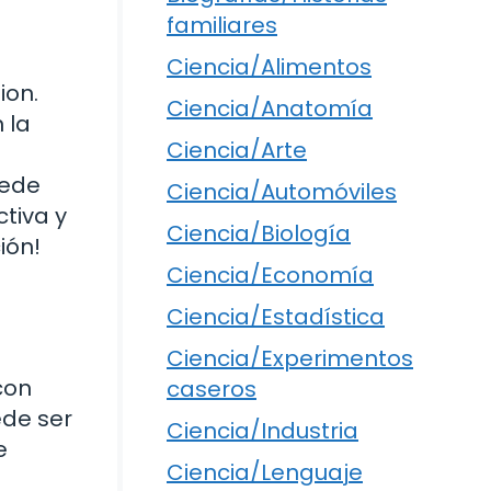
familiares
Ciencia/Alimentos
ion.
Ciencia/Anatomía
 la
Ciencia/Arte
uede
Ciencia/Automóviles
tiva y
Ciencia/Biología
ión!
Ciencia/Economía
Ciencia/Estadística
Ciencia/Experimentos
con
caseros
ede ser
Ciencia/Industria
e
Ciencia/Lenguaje