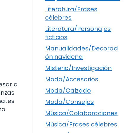
Literatura/Frases
célebres
Literatura/Personajes
ficticios
Manualidades/Decoraci
ón navideña
Misterio/Investigación
Moda/Accesorios
esar a
Moda/Calzado
enzas
mates
Moda/Consejos
no
Música/Colaboraciones
Música/Frases célebres