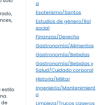
o solo
a
Esoterismo/Santos
rado,
onces,
Estudios de género/Rol
social
Finanzas/Derecho
Gastronomía/Alimentos
Gastronomía/Bebidas
Gastronomía/Bebidas y
Salud/Cuidado corporal
Historia/Militar
Ingeniería/Mantenimient
 estilo
o
ma.
o de
Limpieza/Trucos caseros