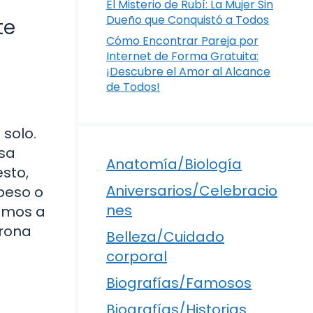
El Misterio de Rubí: La Mujer Sin
Dueño que Conquistó a Todos
te
Cómo Encontrar Pareja por
Internet de Forma Gratuita:
¡Descubre el Amor al Alcance
de Todos!
solo.
rsa
Anatomía/Biología
esto,
Aniversarios/Celebracio
 beso o
nes
Vamos a
orona
Belleza/Cuidado
corporal
Biografías/Famosos
Biografías/Historias