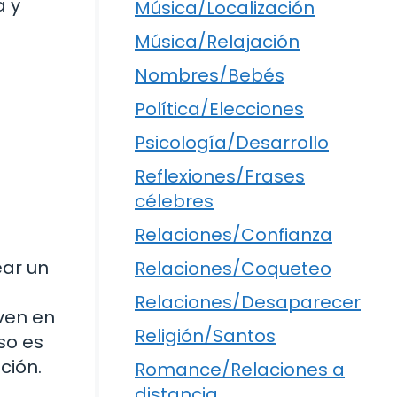
a y
Música/Localización
Música/Relajación
Nombres/Bebés
Política/Elecciones
Psicología/Desarrollo
Reflexiones/Frases
célebres
Relaciones/Confianza
ear un
Relaciones/Coqueteo
Relaciones/Desaparecer
ven en
Religión/Santos
so es
ción.
Romance/Relaciones a
distancia