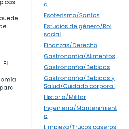
ípicas
a
Esoterismo/Santos
e puede
 de
Estudios de género/Rol
social
Finanzas/Derecho
Gastronomía/Alimentos
 El
Gastronomía/Bebidas
a
Gastronomía/Bebidas y
onomía
Salud/Cuidado corporal
 para
Historia/Militar
Ingeniería/Mantenimient
o
Limpieza/Trucos caseros