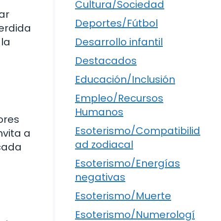
Cultura/Sociedad
ar
Deportes/Fútbol
perdida
 la
Desarrollo infantil
Destacados
Educación/Inclusión
Empleo/Recursos
Humanos
ores
Esoterismo/Compatibilid
nvita a
ad zodiacal
 cada
Esoterismo/Energías
negativas
Esoterismo/Muerte
Esoterismo/Numerologí