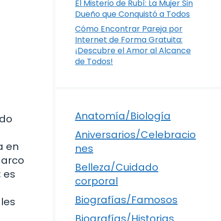
El Misterio de Rubí: La Mujer Sin
Dueño que Conquistó a Todos
Cómo Encontrar Pareja por
Internet de Forma Gratuita:
¡Descubre el Amor al Alcance
de Todos!
Anatomía/Biología
ndo
e
Aniversarios/Celebracio
a en
nes
Marco
Belleza/Cuidado
; es
corporal
Biografías/Famosos
les
Biografías/Historias