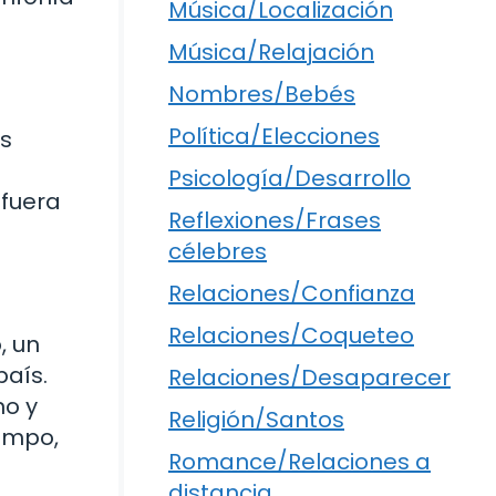
Música/Localización
Música/Relajación
Nombres/Bebés
Política/Elecciones
os
Psicología/Desarrollo
 fuera
Reflexiones/Frases
célebres
Relaciones/Confianza
Relaciones/Coqueteo
, un
país.
Relaciones/Desaparecer
no y
Religión/Santos
iempo,
Romance/Relaciones a
distancia