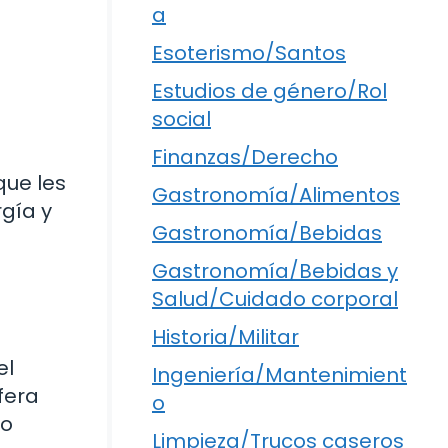
a
Esoterismo/Santos
Estudios de género/Rol
social
Finanzas/Derecho
que les
Gastronomía/Alimentos
rgía y
Gastronomía/Bebidas
Gastronomía/Bebidas y
Salud/Cuidado corporal
Historia/Militar
el
Ingeniería/Mantenimient
fera
o
io
Limpieza/Trucos caseros