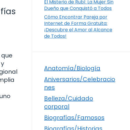
El Misterio de Rubí: La Mujer Sin
Dueño que Conquistó a Todos
fías
Cómo Encontrar Pareja por
Internet de Forma Gratuita:
¡Descubre el Amor al Alcance
de Todos!
e que
 y
Anatomía/Biología
gional
Aniversarios/Celebracio
mplia
nes
 uno
Belleza/Cuidado
corporal
Biografías/Famosos
Biografías/Historias