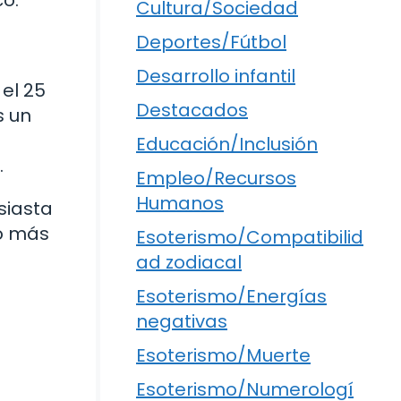
co.
Cultura/Sociedad
Deportes/Fútbol
Desarrollo infantil
 el 25
Destacados
s un
Educación/Inclusión
.
Empleo/Recursos
Humanos
siasta
do más
Esoterismo/Compatibilid
ad zodiacal
Esoterismo/Energías
negativas
Esoterismo/Muerte
Esoterismo/Numerologí