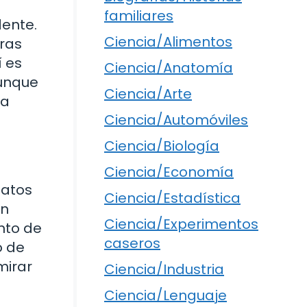
familiares
ente.
Ciencia/Alimentos
ras
 es
Ciencia/Anatomía
aunque
Ciencia/Arte
na
Ciencia/Automóviles
Ciencia/Biología
Ciencia/Economía
datos
Ciencia/Estadística
un
Ciencia/Experimentos
nto de
caseros
o de
mirar
Ciencia/Industria
Ciencia/Lenguaje