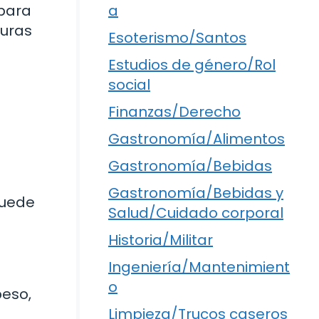
 para
a
guras
Esoterismo/Santos
Estudios de género/Rol
social
Finanzas/Derecho
Gastronomía/Alimentos
Gastronomía/Bebidas
Gastronomía/Bebidas y
puede
Salud/Cuidado corporal
Historia/Militar
Ingeniería/Mantenimient
o
peso,
Limpieza/Trucos caseros