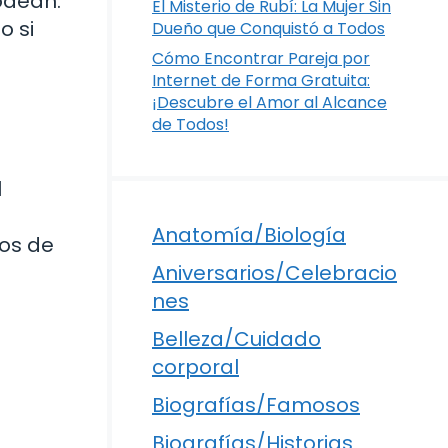
odean.
El Misterio de Rubí: La Mujer Sin
o si
Dueño que Conquistó a Todos
a
Cómo Encontrar Pareja por
Internet de Forma Gratuita:
¡Descubre el Amor al Alcance
de Todos!
l
Anatomía/Biología
los de
Aniversarios/Celebracio
nes
Belleza/Cuidado
corporal
Biografías/Famosos
Biografías/Historias