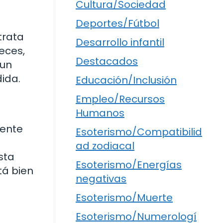
Cultura/Sociedad
Deportes/Fútbol
trata
Desarrollo infantil
eces,
Destacados
 un
ida.
Educación/Inclusión
Empleo/Recursos
Humanos
mente
Esoterismo/Compatibilid
ad zodiacal
sta
Esoterismo/Energías
tá bien
negativas
Esoterismo/Muerte
Esoterismo/Numerologí