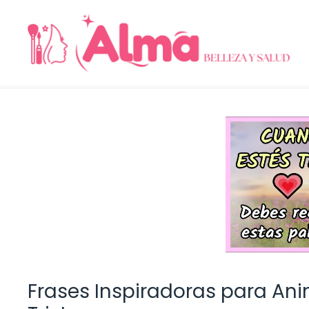
Saltar
al
contenido
Frases Inspiradoras para An