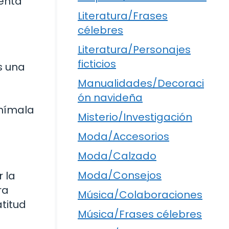
enta
Literatura/Frases
célebres
Literatura/Personajes
ficticios
s una
Manualidades/Decoraci
ón navideña
Anímala
Misterio/Investigación
Moda/Accesorios
Moda/Calzado
Moda/Consejos
 la
ra
Música/Colaboraciones
titud
Música/Frases célebres