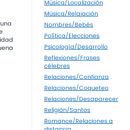
Música/Localización
Música/Relajación
 una
Nombres/Bebés
e
Política/Elecciones
cidad
Psicología/Desarrollo
buena
Reflexiones/Frases
célebres
Relaciones/Confianza
Relaciones/Coqueteo
Relaciones/Desaparecer
Religión/Santos
Romance/Relaciones a
distancia