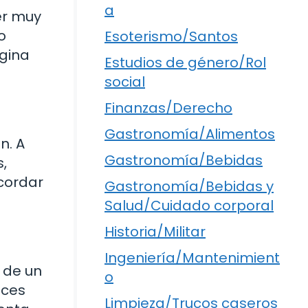
a
er muy
o
Esoterismo/Santos
gina
Estudios de género/Rol
social
Finanzas/Derecho
Gastronomía/Alimentos
n. A
Gastronomía/Bebidas
,
cordar
Gastronomía/Bebidas y
Salud/Cuidado corporal
Historia/Militar
Ingeniería/Mantenimient
e de un
o
eces
Limpieza/Trucos caseros