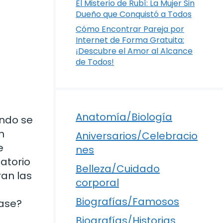
El Misterio de Rubí: La Mujer Sin
Dueño que Conquistó a Todos
Cómo Encontrar Pareja por
Internet de Forma Gratuita:
¡Descubre el Amor al Alcance
de Todos!
Anatomía/Biología
ndo se
n
Aniversarios/Celebracio
e
nes
atorio
Belleza/Cuidado
ran las
corporal
Biografías/Famosos
rase?
Biografías/Historias