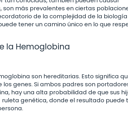
r tan conocidas, también pueden causar
, son más prevalentes en ciertas poblacione
ecordatorio de la complejidad de la biología
ede tener un camino único en lo que resp
de la Hemoglobina
oglobina son hereditarias. Esto significa q
de los genes. Si ambos padres son portadore
a, hay una alta probabilidad de que sus hi
a ruleta genética, donde el resultado puede 
persona.