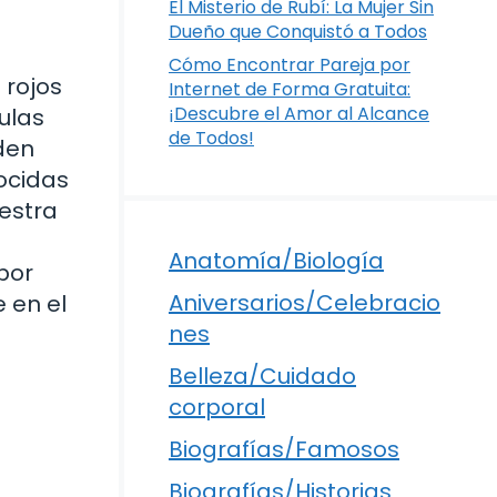
El Misterio de Rubí: La Mujer Sin
Dueño que Conquistó a Todos
Cómo Encontrar Pareja por
 rojos
Internet de Forma Gratuita:
¡Descubre el Amor al Alcance
ulas
de Todos!
den
ocidas
estra
Anatomía/Biología
por
Aniversarios/Celebracio
 en el
nes
Belleza/Cuidado
corporal
Biografías/Famosos
Biografías/Historias