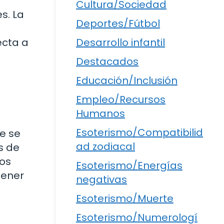
Cultura/Sociedad
s. La
Deportes/Fútbol
ecta a
Desarrollo infantil
Destacados
Educación/Inclusión
Empleo/Recursos
Humanos
Esoterismo/Compatibilid
ue se
ad zodiacal
s de
jos
Esoterismo/Energías
tener
negativas
Esoterismo/Muerte
Esoterismo/Numerologí