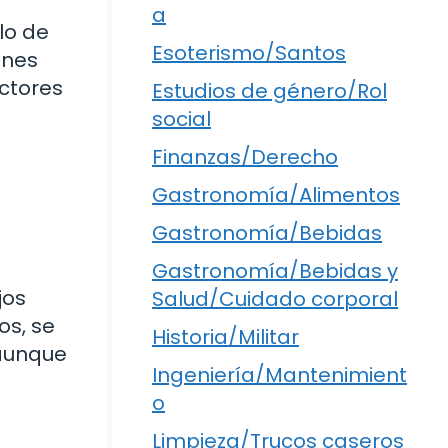
a
lo de
Esoterismo/Santos
ones
actores
Estudios de género/Rol
social
Finanzas/Derecho
Gastronomía/Alimentos
Gastronomía/Bebidas
Gastronomía/Bebidas y
jos
Salud/Cuidado corporal
os, se
Historia/Militar
 aunque
Ingeniería/Mantenimient
o
Limpieza/Trucos caseros