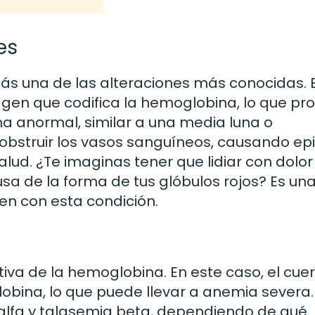
es
zás una de las alteraciones más conocidas. 
 gen que codifica la hemoglobina, lo que pr
ma anormal, similar a una media luna o
 obstruir los vasos sanguíneos, causando ep
lud. ¿Te imaginas tener que lidiar con dolor
sa de la forma de tus glóbulos rojos? Es un
n con esta condición.
ativa de la hemoglobina. En este caso, el cue
bina, lo que puede llevar a anemia severa.
a alfa y talasemia beta, dependiendo de qué