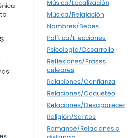
Música/Localización
énica
Música/Relajación
sta
Nombres/Bebés
s
Política/Elecciones
Psicología/Desarrollo
e
Reflexiones/Frases
y
célebres
nas
Relaciones/Confianza
Relaciones/Coqueteo
Relaciones/Desaparecer
Religión/Santos
Romance/Relaciones a
 es
distancia