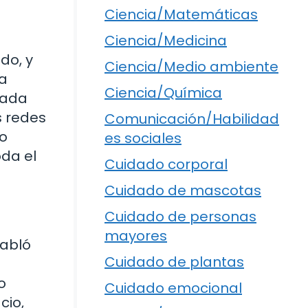
Ciencia/Matemáticas
Ciencia/Medicina
do, y
Ciencia/Medio ambiente
na
Ciencia/Química
tada
s redes
Comunicación/Habilidad
to
es sociales
oda el
Cuidado corporal
Cuidado de mascotas
Cuidado de personas
mayores
habló
Cuidado de plantas
o
Cuidado emocional
cio,