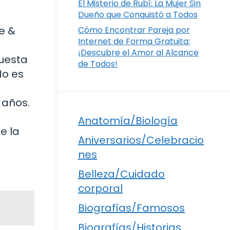
El Misterio de Rubí: La Mujer Sin
Dueño que Conquistó a Todos
e &
Cómo Encontrar Pareja por
Internet de Forma Gratuita:
¡Descubre el Amor al Alcance
puesta
de Todos!
No es
 años.
Anatomía/Biología
e la
Aniversarios/Celebracio
nes
Belleza/Cuidado
corporal
Biografías/Famosos
Biografías/Historias