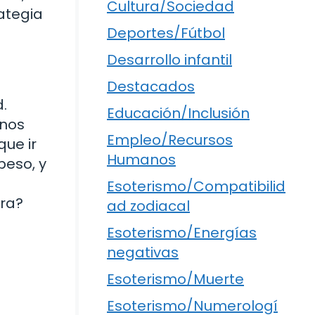
Cultura/Sociedad
ategia
Deportes/Fútbol
Desarrollo infantil
Destacados
d.
Educación/Inclusión
unos
Empleo/Recursos
ue ir
Humanos
peso, y
Esoterismo/Compatibilid
ura?
ad zodiacal
Esoterismo/Energías
negativas
Esoterismo/Muerte
Esoterismo/Numerologí