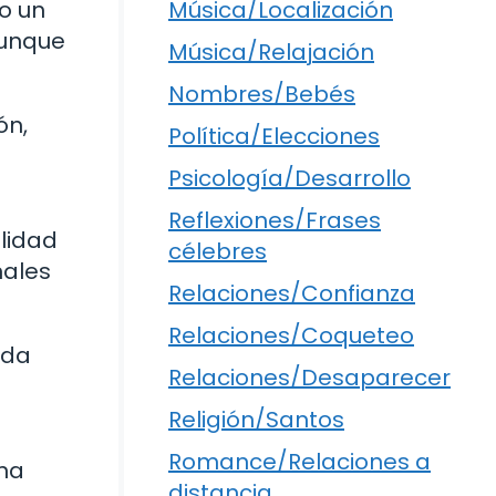
o un
Música/Localización
aunque
Música/Relajación
Nombres/Bebés
ón,
Política/Elecciones
Psicología/Desarrollo
Reflexiones/Frases
ilidad
célebres
nales
Relaciones/Confianza
Relaciones/Coqueteo
ada
Relaciones/Desaparecer
Religión/Santos
Romance/Relaciones a
una
distancia