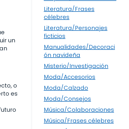
Literatura/Frases
célebres
Literatura/Personajes
ue
ficticios
uir un
Manualidades/Decoraci
ían
ón navideña
Misterio/Investigación
Moda/Accesorios
cto, o
Moda/Calzado
erto es
Moda/Consejos
futuro
Música/Colaboraciones
Música/Frases célebres