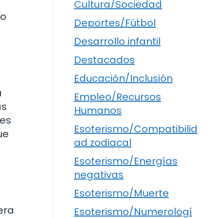
Cultura/Sociedad
co
Deportes/Fútbol
Desarrollo infantil
Destacados
Educación/Inclusión
u
Empleo/Recursos
as
Humanos
tes
Esoterismo/Compatibilid
ue
ad zodiacal
Esoterismo/Energías
negativas
Esoterismo/Muerte
era
Esoterismo/Numerologí