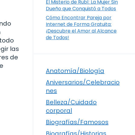
El Misterio de Rubí: La Mujer Sin
Dueño que Conquistó a Todos
Cómo Encontrar Pareja por
undo
Internet de Forma Gratuita:
¡Descubre el Amor al Alcance
n
de Todos!
 todo
gir las
res de
te
Anatomía/Biología
Aniversarios/Celebracio
nes
Belleza/Cuidado
corporal
Biografías/Famosos
Biografías/Historias