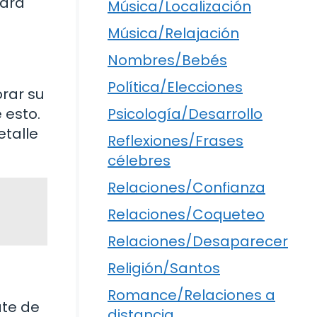
para
Música/Localización
Música/Relajación
Nombres/Bebés
Política/Elecciones
rar su
Psicología/Desarrollo
 esto.
etalle
Reflexiones/Frases
célebres
Relaciones/Confianza
Relaciones/Coqueteo
Relaciones/Desaparecer
Religión/Santos
Romance/Relaciones a
ate de
distancia