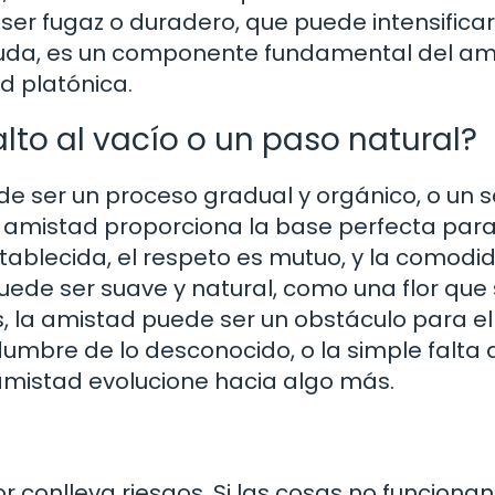
ser fugaz o duradero, que puede intensifica
 duda, es un componente fundamental del a
d platónica.
lto al vacío o un paso natural?
e ser un proceso gradual y orgánico, o un sa
la amistad proporciona la base perfecta par
stablecida, el respeto es mutuo, y la comodi
puede ser suave y natural, como una flor que
s, la amistad puede ser un obstáculo para e
tidumbre de lo desconocido, o la simple falta 
 amistad evolucione hacia algo más.
or conlleva riesgos. Si las cosas no funcion