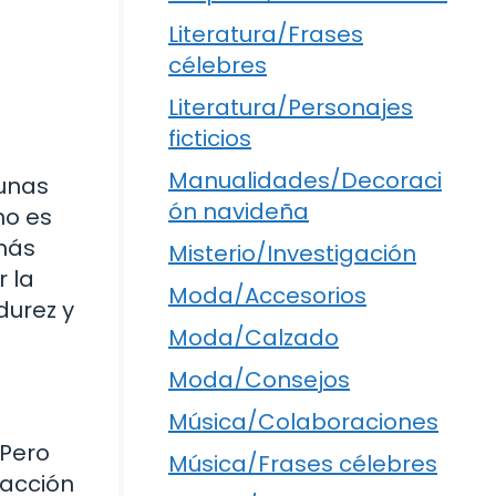
Literatura/Frases
célebres
Literatura/Personajes
ficticios
Manualidades/Decoraci
gunas
ón navideña
no es
 más
Misterio/Investigación
r la
Moda/Accesorios
durez y
Moda/Calzado
Moda/Consejos
Música/Colaboraciones
 Pero
Música/Frases célebres
racción