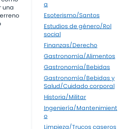
a
r una
Esoterismo/Santos
terreno
o
Estudios de género/Rol
social
Finanzas/Derecho
Gastronomía/Alimentos
Gastronomía/Bebidas
Gastronomía/Bebidas y
Salud/Cuidado corporal
Historia/Militar
Ingeniería/Mantenimient
o
Limpieza/Trucos caseros