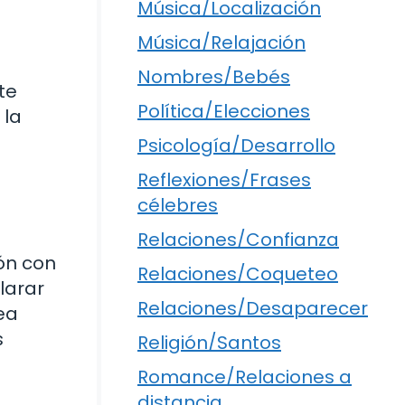
Música/Localización
Música/Relajación
Nombres/Bebés
te
Política/Elecciones
 la
Psicología/Desarrollo
Reflexiones/Frases
célebres
Relaciones/Confianza
ión con
Relaciones/Coqueteo
larar
Relaciones/Desaparecer
ea
s
Religión/Santos
Romance/Relaciones a
distancia