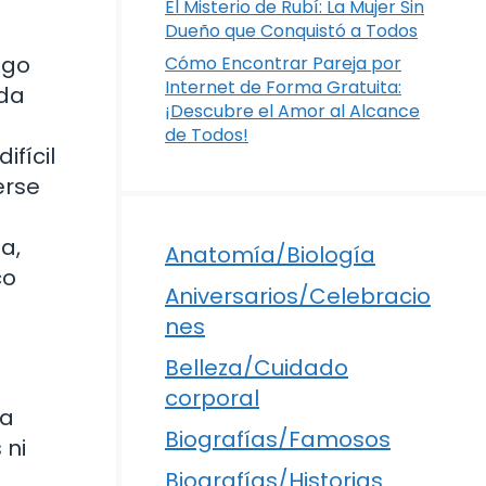
El Misterio de Rubí: La Mujer Sin
Dueño que Conquistó a Todos
igo
Cómo Encontrar Pareja por
Internet de Forma Gratuita:
nda
¡Descubre el Amor al Alcance
de Todos!
ifícil
erse
a,
Anatomía/Biología
co
Aniversarios/Celebracio
nes
Belleza/Cuidado
corporal
la
Biografías/Famosos
 ni
Biografías/Historias