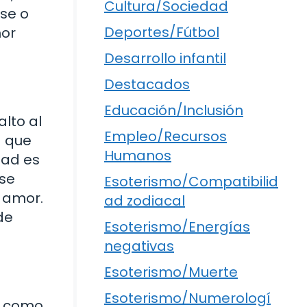
Cultura/Sociedad
rse o
Deportes/Fútbol
mor
Desarrollo infantil
Destacados
Educación/Inclusión
lto al
Empleo/Recursos
a que
Humanos
dad es
 se
Esoterismo/Compatibilid
l amor.
ad zodiacal
de
Esoterismo/Energías
negativas
Esoterismo/Muerte
Esoterismo/Numerologí
an como