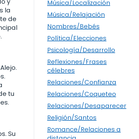
do y
Música/Localización
s la
Música/Relajación
rte de
Nombres/Bebés
ncipal
.
Política/Elecciones
Psicología/Desarrollo
Reflexiones/Frases
Alejo.
célebres
s.
Relaciones/Confianza
a
de tu
Relaciones/Coqueteo
es.
Relaciones/Desaparecer
Religión/Santos
Romance/Relaciones a
s. Su
distancia