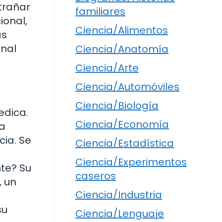
trañar
familiares
ional,
Ciencia/Alimentos
as
onal
Ciencia/Anatomía
Ciencia/Arte
Ciencia/Automóviles
Ciencia/Biología
edica.
Ciencia/Economía
da
cia. Se
Ciencia/Estadística
Ciencia/Experimentos
te? Su
caseros
, un
Ciencia/Industria
su
Ciencia/Lenguaje