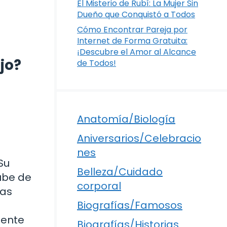
El Misterio de Rubí: La Mujer Sin
Dueño que Conquistó a Todos
Cómo Encontrar Pareja por
Internet de Forma Gratuita:
¡Descubre el Amor al Alcance
jo?
de Todos!
Anatomía/Biología
Aniversarios/Celebracio
nes
Su
Belleza/Cuidado
ube de
corporal
nas
Biografías/Famosos
mente
Biografías/Historias