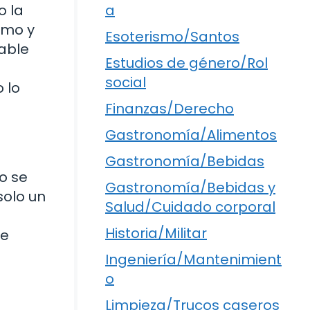
o la
a
smo y
Esoterismo/Santos
bable
Estudios de género/Rol
social
 lo
Finanzas/Derecho
Gastronomía/Alimentos
Gastronomía/Bebidas
o se
Gastronomía/Bebidas y
solo un
Salud/Cuidado corporal
Historia/Militar
te
Ingeniería/Mantenimient
o
Limpieza/Trucos caseros