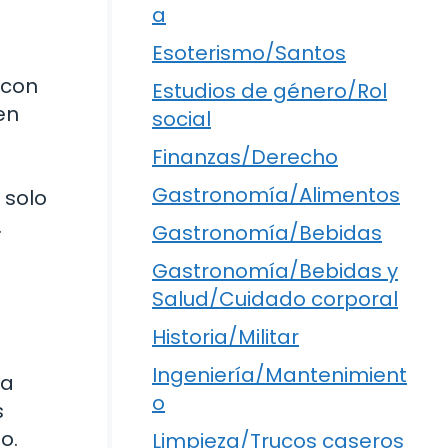
a
Esoterismo/Santos
 con
Estudios de género/Rol
en
social
Finanzas/Derecho
Gastronomía/Alimentos
 solo
.
Gastronomía/Bebidas
Gastronomía/Bebidas y
Salud/Cuidado corporal
Historia/Militar
Ingeniería/Mantenimient
ma
o
s
o.
Limpieza/Trucos caseros