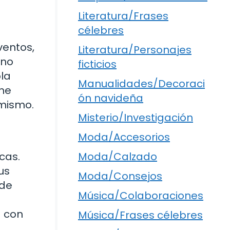
Literatura/Frases
célebres
ventos,
Literatura/Personajes
 no
ficticios
la
Manualidades/Decoraci
ene
ón navideña
 mismo.
Misterio/Investigación
Moda/Accesorios
Moda/Calzado
icas.
us
Moda/Consejos
 de
Música/Colaboraciones
a con
Música/Frases célebres