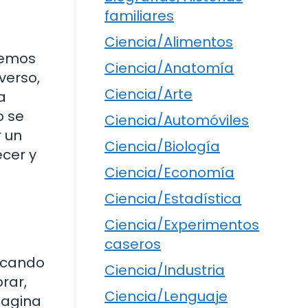
familiares
Ciencia/Alimentos
reemos
Ciencia/Anatomía
verso,
Ciencia/Arte
a
o se
Ciencia/Automóviles
r un
Ciencia/Biología
ecer y
Ciencia/Economía
Ciencia/Estadística
Ciencia/Experimentos
caseros
scando
Ciencia/Industria
rar,
Ciencia/Lenguaje
magina