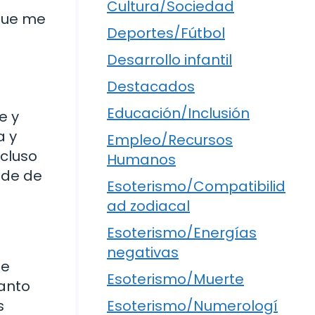
Cultura/Sociedad
 que me
Deportes/Fútbol
Desarrollo infantil
Destacados
Educación/Inclusión
e y
a y
Empleo/Recursos
ncluso
Humanos
nde de
Esoterismo/Compatibilid
ad zodiacal
Esoterismo/Energías
negativas
de
Esoterismo/Muerte
tanto
s
Esoterismo/Numerologí