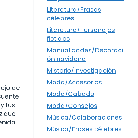
Literatura/Frases
célebres
Literatura/Personajes
ficticios
Manualidades/Decoraci
ón navideña
Misterio/Investigación
Moda/Accesorios
lejo de
Moda/Calzado
cuente
y tus
Moda/Consejos
z que
Música/Colaboraciones
enida.
Música/Frases célebres