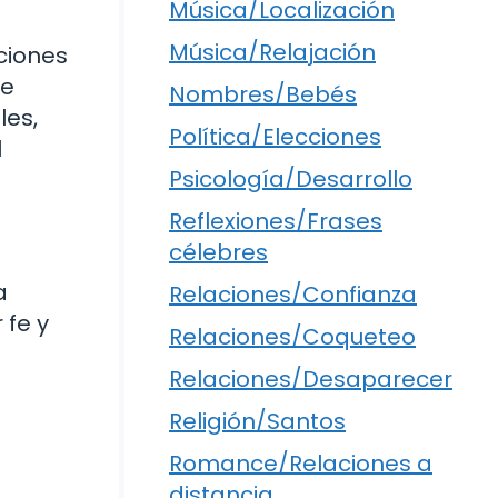
Música/Localización
Música/Relajación
ciones
ue
Nombres/Bebés
les,
Política/Elecciones
l
Psicología/Desarrollo
Reflexiones/Frases
célebres
a
Relaciones/Confianza
 fe y
Relaciones/Coqueteo
Relaciones/Desaparecer
Religión/Santos
Romance/Relaciones a
distancia