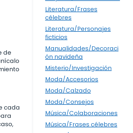
Literatura/Frases
célebres
Literatura/Personajes
ficticios
Manualidades/Decoraci
e de
ón navideña
unícalo
Misterio/Investigación
amiento
Moda/Accesorios
Moda/Calzado
Moda/Consejos
ue cada
Música/Colaboraciones
para
caso,
Música/Frases célebres