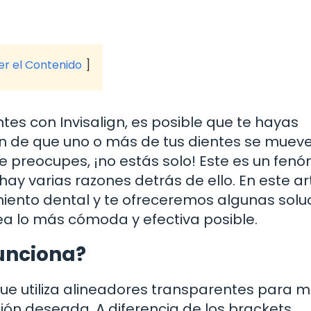
ver el Contenido
ntes con Invisalign, es posible que te hayas
ón de que uno o más de tus dientes se mue
te preocupes, ¡no estás solo! Este es un fe
y varias razones detrás de ello. En este art
iento dental y te ofreceremos algunas solu
sea lo más cómoda y efectiva posible.
funciona?
que utiliza alineadores transparentes para 
ión deseada. A diferencia de los brackets