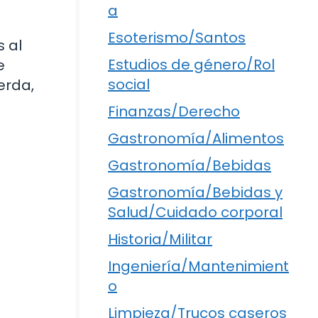
a
Esoterismo/Santos
s al
Estudios de género/Rol
e
social
erda,
Finanzas/Derecho
Gastronomía/Alimentos
Gastronomía/Bebidas
Gastronomía/Bebidas y
Salud/Cuidado corporal
Historia/Militar
Ingeniería/Mantenimient
o
Limpieza/Trucos caseros