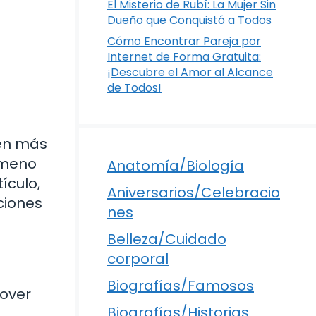
El Misterio de Rubí: La Mujer Sin
Dueño que Conquistó a Todos
Cómo Encontrar Pareja por
Internet de Forma Gratuita:
¡Descubre el Amor al Alcance
de Todos!
ven más
nómeno
Anatomía/Biología
ículo,
Aniversarios/Celebracio
ciones
nes
Belleza/Cuidado
corporal
Biografías/Famosos
mover
Biografías/Historias