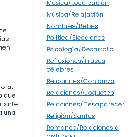
Música/Localización
Música/Relajación
Nombres/Bebés
ene
Política/Elecciones
ías
enen
Psicología/Desarrollo
Reflexiones/Frases
célebres
Relaciones/Confianza
dora,
Relaciones/Coqueteo
o que
icarte
Relaciones/Desaparecer
ia una
Religión/Santos
Romance/Relaciones a
distancia