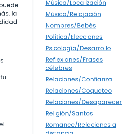
Música/Localización
 puede
ás, la
Música/Relajación
odidad
Nombres/Bebés
Política/Elecciones
Psicología/Desarrollo
Reflexiones/Frases
es
célebres
 tu
Relaciones/Confianza
Relaciones/Coqueteo
Relaciones/Desaparecer
Religión/Santos
el
Romance/Relaciones a
distancia