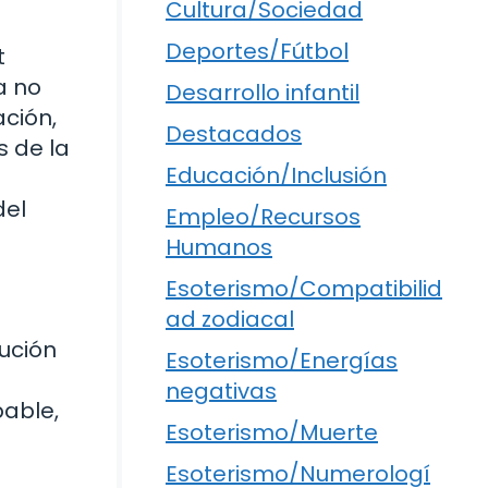
Cultura/Sociedad
Deportes/Fútbol
t
a no
Desarrollo infantil
ación,
Destacados
s de la
Educación/Inclusión
del
Empleo/Recursos
Humanos
Esoterismo/Compatibilid
ad zodiacal
lución
Esoterismo/Energías
negativas
able,
Esoterismo/Muerte
Esoterismo/Numerologí