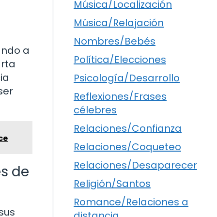
Música/Localización
Música/Relajación
Nombres/Bebés
ando a
Política/Elecciones
arta
ia
Psicología/Desarrollo
ser
Reflexiones/Frases
célebres
Relaciones/Confianza
ce
Relaciones/Coqueteo
Relaciones/Desaparecer
s de
Religión/Santos
Romance/Relaciones a
sus
distancia