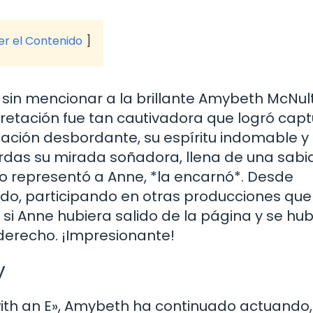
ver el Contenido
sin mencionar a la brillante Amybeth McNult
rpretación fue tan cautivadora que logró capt
ación desbordante, su espíritu indomable y
as su mirada soñadora, llena de una sabi
 representó a Anne, *la encarnó*. Desde
ndo, participando en otras producciones que
si Anne hubiera salido de la página y se hub
 derecho. ¡Impresionante!
y
ith an E», Amybeth ha continuado actuando,