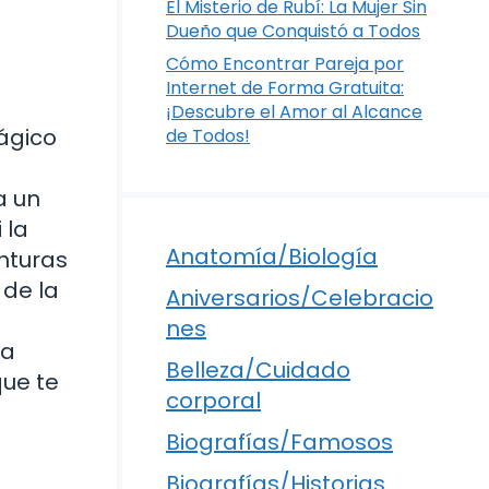
El Misterio de Rubí: La Mujer Sin
Dueño que Conquistó a Todos
Cómo Encontrar Pareja por
Internet de Forma Gratuita:
¡Descubre el Amor al Alcance
ágico
de Todos!
a un
 la
Anatomía/Biología
nturas
 de la
Aniversarios/Celebracio
nes
la
Belleza/Cuidado
que te
corporal
Biografías/Famosos
Biografías/Historias