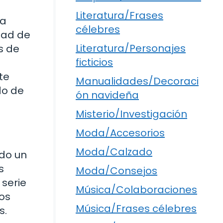
Literatura/Frases
la
célebres
dad de
Literatura/Personajes
s de
ficticios
te
Manualidades/Decoraci
do de
ón navideña
Misterio/Investigación
Moda/Accesorios
Moda/Calzado
ado un
s
Moda/Consejos
 serie
Música/Colaboraciones
vos
Música/Frases célebres
s.