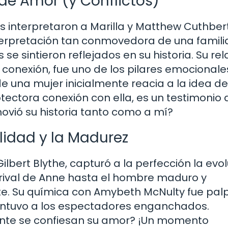
 de Amor (y Conflictos)
s interpretaron a Marilla y Matthew Cuthber
terpretación tan conmovedora de una famili
 sintieron reflejados en su historia. Su rel
 conexión, fue uno de los pilares emocionale
de una mujer inicialmente reacia a la idea de
ectora conexión con ella, es un testimonio 
movió su historia tanto como a mí?
validad y la Madurez
lbert Blythe, capturó a la perfección la evo
y rival de Anne hasta el hombre maduro y
. Su química con Amybeth McNulty fue palp
ntuvo a los espectadores enganchados.
ente se confiesan su amor? ¡Un momento