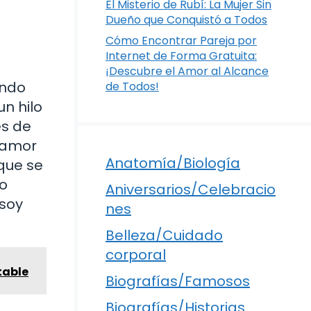
El Misterio de Rubí: La Mujer Sin
Dueño que Conquistó a Todos
Cómo Encontrar Pareja por
Internet de Forma Gratuita:
¡Descubre el Amor al Alcance
ando
de Todos!
n hilo
és de
l amor
Anatomía/Biología
que se
lo
Aniversarios/Celebracio
 soy
nes
Belleza/Cuidado
corporal
table
Biografías/Famosos
Biografías/Historias