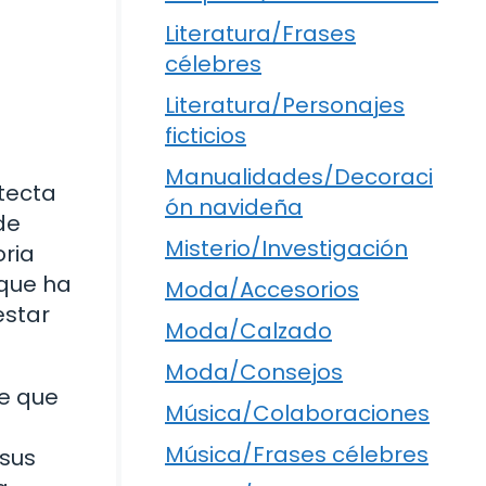
Literatura/Frases
célebres
Literatura/Personajes
ficticios
Manualidades/Decoraci
itecta
ón navideña
de
Misterio/Investigación
oria
 que ha
Moda/Accesorios
estar
Moda/Calzado
Moda/Consejos
de que
Música/Colaboraciones
Música/Frases célebres
 sus