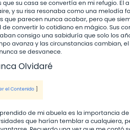
 que su casa se convertía en mi refugio. El
aire, y su risa resonaba como una melodía fa
ias que parecen nunca acabar, pero que sie
d de convertir lo cotidiano en mágico. Sus co
vaban consigo una sabiduría que solo los añ
empo avanza y las circunstancias cambian, e
 nunca se desvanece.
unca Olvidaré
ver el Contenido
prendido de mi abuela es la importancia de 
rsidades que harían temblar a cualquiera, p
vantarse. Recuerdo una vez que me contó 