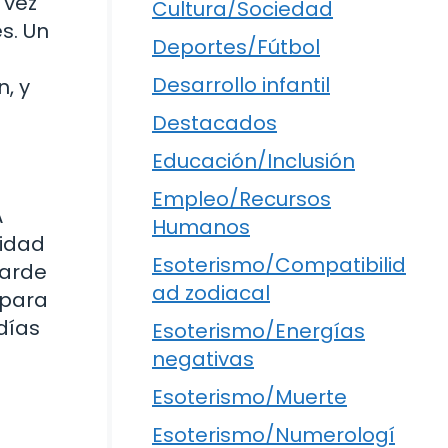
 vez
Cultura/Sociedad
s. Un
Deportes/Fútbol
Desarrollo infantil
, y
Destacados
Educación/Inclusión
Empleo/Recursos
A
Humanos
cidad
Esoterismo/Compatibilid
tarde
ad zodiacal
 para
 días
Esoterismo/Energías
negativas
Esoterismo/Muerte
Esoterismo/Numerologí