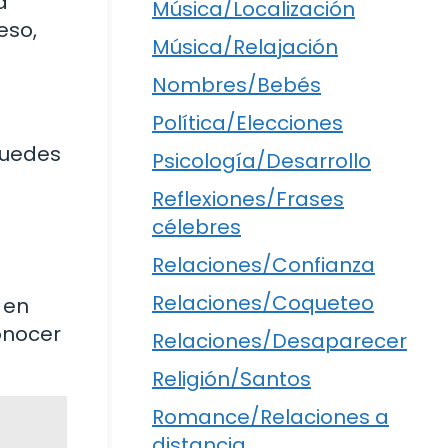
a
Música/Localización
eso,
Música/Relajación
Nombres/Bebés
Política/Elecciones
Puedes
Psicología/Desarrollo
Reflexiones/Frases
célebres
Relaciones/Confianza
Relaciones/Coqueteo
 en
onocer
Relaciones/Desaparecer
Religión/Santos
Romance/Relaciones a
distancia