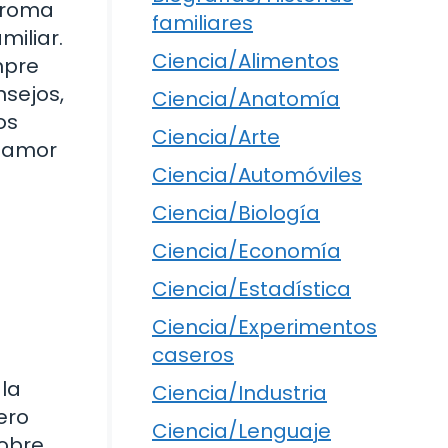
 aroma
familiares
miliar.
Ciencia/Alimentos
mpre
nsejos,
Ciencia/Anatomía
os
Ciencia/Arte
l amor
Ciencia/Automóviles
Ciencia/Biología
Ciencia/Economía
Ciencia/Estadística
Ciencia/Experimentos
caseros
la
Ciencia/Industria
ero
Ciencia/Lenguaje
sobre