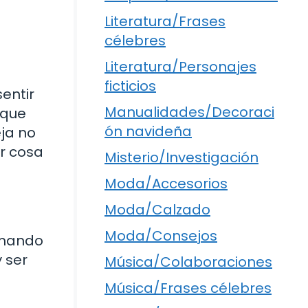
Literatura/Frases
célebres
Literatura/Personajes
ficticios
sentir
Manualidades/Decoraci
 que
ón navideña
eja no
er cosa
Misterio/Investigación
Moda/Accesorios
Moda/Calzado
Moda/Consejos
tomando
 ser
Música/Colaboraciones
Música/Frases célebres