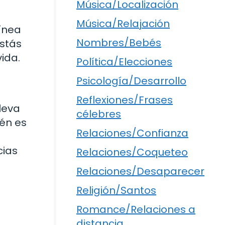
Música/Localización
Música/Relajación
línea
Nombres/Bebés
estás
ida.
Política/Elecciones
Psicología/Desarrollo
Reflexiones/Frases
leva
célebres
ién es
Relaciones/Confianza
cias
Relaciones/Coqueteo
Relaciones/Desaparecer
Religión/Santos
Romance/Relaciones a
distancia