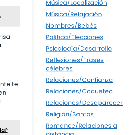
Música/Localización
Música/Relajación
s
Nombres/Bebés
risa
Política/Elecciones
u
Psicología/Desarrollo
Reflexiones/Frases
célebres
Relaciones/Confianza
ente te
Relaciones/Coqueteo
en
i
Relaciones/Desaparecer
Religión/Santos
Romance/Relaciones a
la?
distancia