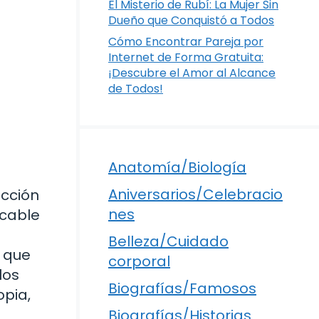
El Misterio de Rubí: La Mujer Sin
Dueño que Conquistó a Todos
Cómo Encontrar Pareja por
Internet de Forma Gratuita:
¡Descubre el Amor al Alcance
de Todos!
Anatomía/Biología
Aniversarios/Celebracio
acción
nes
icable
Belleza/Cuidado
a que
corporal
los
Biografías/Famosos
opia,
Biografías/Historias