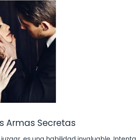
as Armas Secretas
juzgar, es una habilidad invaluable. Intenta