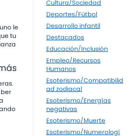
Cultura/Sociedad
Deportes/Fútbol
Desarrollo infantil
 uno le
que tu
Destacados
fianza
Educación/Inclusión
Empleo/Recursos
emás
Humanos
Esoterismo/Compatibilid
eras.
ad zodiacal
aber
ta
Esoterismo/Energías
eando
negativas
Esoterismo/Muerte
Esoterismo/Numerologí